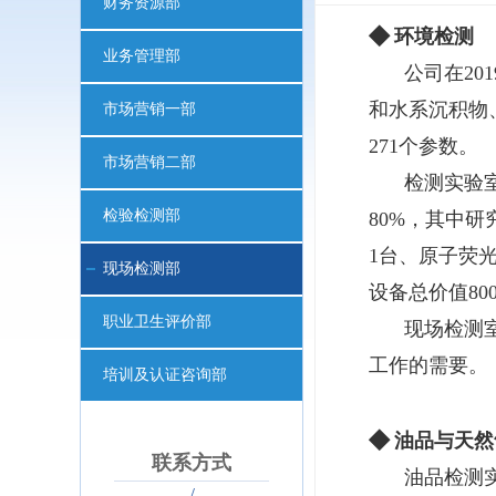
财务资源部
◆
环境检测
业务管理部
公司在2
和水系沉积物
市场营销一部
271个参数。
市场营销二部
检测实验室
检验检测部
80%，其中
1台、原子荧
现场检测部
设备总价值80
职业卫生评价部
现场检测
工作的需要。
培训及认证咨询部
◆
油品与天然
联系方式
油品检测
/