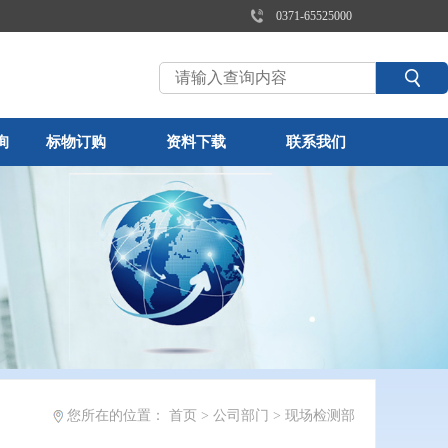
0371-65525000
询
标物订购
资料下载
联系我们
您所在的位置：
首页
>
公司部门
>
现场检测部