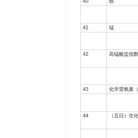
40
铁
41
锰
42
高锰酸盐指
43
化学需氧量（
44
（五日）生化