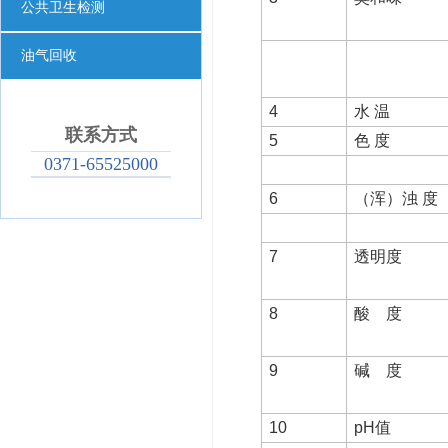
公共卫生检测
油气回收
4
水 温
联系方式
5
色 度
0371-65525000
6
（浑）浊 度
7
透明度
8
酸 度
9
碱 度
10
pH
值