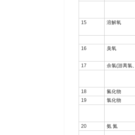
15
溶解氧
16
臭氧
17
余氯(游离氯
18
氟化物
19
氯化物
20
氨 氮