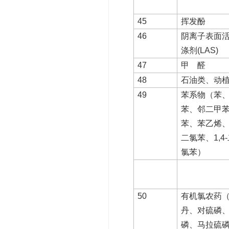
45
挥发酚
46
阴离子表面
涤剂(LAS)
47
甲 醛
48
石油类、动
49
苯系物（苯
苯、邻二甲
苯、苯乙烯、
二氯苯、1,
氯苯）
50
有机氯农药
丹、对硫磷
磷、马拉硫