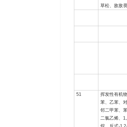
草松、敌敌
51
挥发性有机物
苯、乙苯、
邻二甲苯、苯
二氯乙烯、1
烷、反式-1,